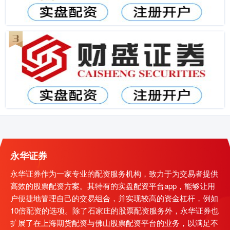
永华证券
永华证券作为一家专业的配资服务机构，致力于为交易者提供
高效的股票配资方案。其特有的实盘配资平台app，能够让用
户便捷地管理自己的交易组合，并实现较高的资金杠杆，例如
10倍配资的选项。除了石家庄的股票配资服务外，永华证券也
扩展了在上海期货配资与佛山股票配资平台的业务，以满足不