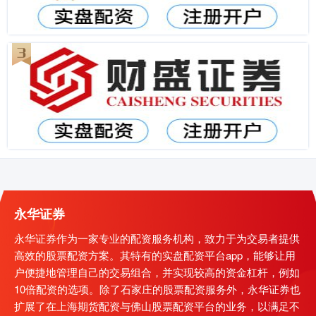
永华证券
永华证券作为一家专业的配资服务机构，致力于为交易者提供
高效的股票配资方案。其特有的实盘配资平台app，能够让用
户便捷地管理自己的交易组合，并实现较高的资金杠杆，例如
10倍配资的选项。除了石家庄的股票配资服务外，永华证券也
扩展了在上海期货配资与佛山股票配资平台的业务，以满足不