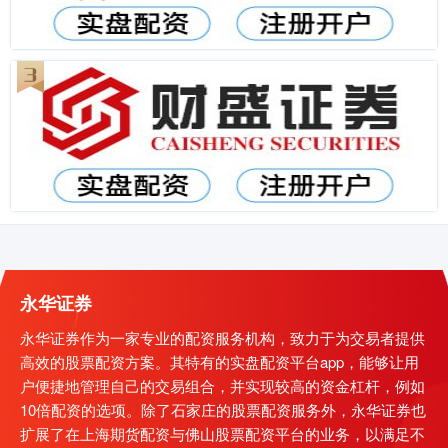
永华证券
永华证券作为一家专业的配资服务机构，致力于为交易者提供
高效的股票配资方案。其特有的实盘配资平台app，能够让用
户便捷地管理自己的交易组合，并实现较高的资金杠杆，例如
10倍配资的选项。除了石家庄的股票配资服务外，永华证券也
扩展了在上海期货配资与佛山股票配资平台的业务，以满足不