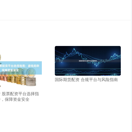
国际期货配资 合规平台与风险指南
 股票配资平台选择指
阱，保障资金安全