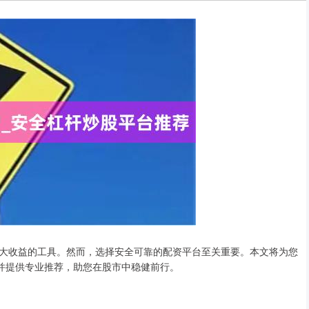
大收益的工具。然而，选择安全可靠的配资平台至关重要。本文将为您
，并提供专业推荐，助您在股市中稳健前行。