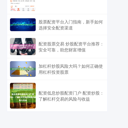
股票配资平台入门指南，新手如何
选择安全配资渠道
配资股票交易 炒股配资平台推荐：
安全可靠，助您财富增值
加杠杆炒股风险大吗？如何正确使
用杠杆投资股票
配资低息炒股配资门户 配资炒股：
了解杠杆交易的风险与收益