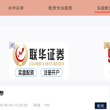
永华证券
配资专业股票
实盘配
荐
06-04 10:32:32
阅读：160
配资