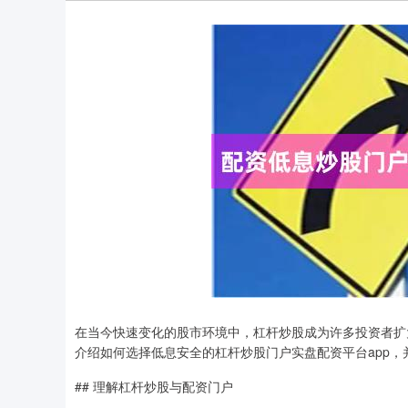
在当今快速变化的股市环境中，杠杆炒股成为许多投资者扩
介绍如何选择低息安全的杠杆炒股门户实盘配资平台app
## 理解杠杆炒股与配资门户