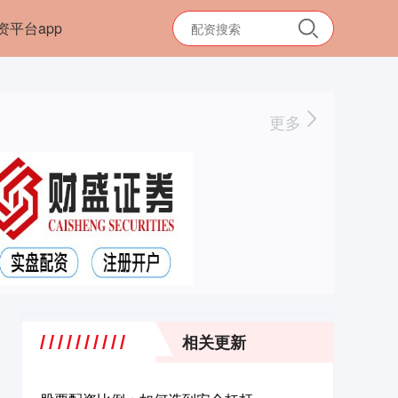
资平台app
更多
相关更新