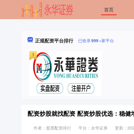
首页
正规配资平台排行
已收录
999
+家平台
配资炒股就找配资 配资炒股优选：稳健
作者：股票配资排行
平台：永华证券
更新：2025-