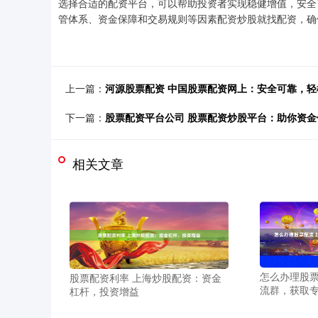
选择合适的配资平台，可以帮助投资者实现稳健增值，安全
管体系、资金保障和交易规则等因素配资炒股就找配资，确
上一篇：
河源股票配资 中国股票配资网上：安全可靠，轻
下一篇：
股票配资平台公司 股票配资炒股平台：助你资
相关文章
怎么办理股票
股票配资利率 上海炒股配资：资金
流群，获取
杠杆，投资增益