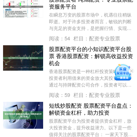
资服务平台
在瞬息万变的股票市场中，机遇往往稍纵
即逝。对于许多投资者而言，敏锐的判断
与充足的资金支持，是把握行情、实现收
益最大化的关键。纯旭配资，作为一家专
阅读：
54
栏目：
配资专业股票
业的股票配资服务....
股票配资平台的小知识配资平台股
票 香港股票配资：解锁高收益投资
机会
香港股票配资是一种杠杆投资策略，允许
投资者利用借来的资金放大其投资回报。
通过与持牌配资公司合作，投资者可以获
得高达其账户价值 5 倍的资金杠杆。 * **
阅读：
59
栏目：
配资专业股票
放大收....
短线炒股配资 股票配资平台盘点：
解锁资金杠杆，助力投资
股票配资平台为投资者提供资金杠杆，放
大投资资金，提升收益潜力。以下是一些
值得关注的股票配资平台： 一家天下股票