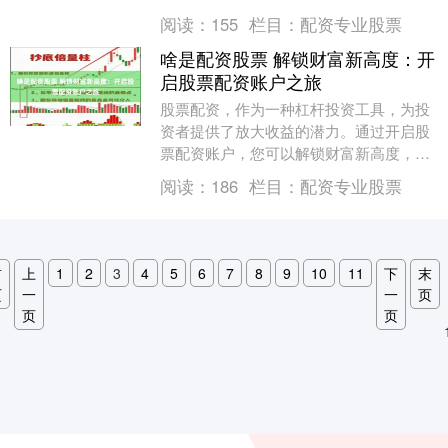
配资平台的门槛极低，仅需少量资金即可
阅读：
155
栏目：
配资专业股票
入市。这为资金....
啥是配资股票 解锁财富新高度：开
启股票配资账户之旅
股票配资，作为一种杠杆投资工具，为投
资者提供了放大收益的潜力。通过开启股
票配资账户，您可以解锁财富新高度，踏
上财富增长的快车道。 配资比例是指配资
阅读：
186
栏目：
配资专业股票
资金与自有资金....
首
上
1
2
3
4
5
6
7
8
9
10
11
下
末
页
一
一
页
页
页