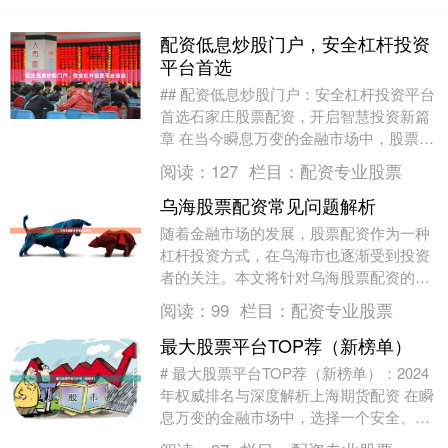
配资低息炒股门户，安全杠杆投资
平台首选
## 配资低息炒股门户：安全杠杆投资平台
首选石家庄股票配资，开启智慧投资新篇
章 在当今瞬息万变的金融市场中，股票投
资以其潜在的丰厚回报吸引着众多投资
阅读：
127
栏目：
配资专业股票
者。然而，资....
乌海股票配资常见问题解析
随着金融市场的发展，股票配资作为一种
杠杆投资方式，在乌海市也逐渐受到投资
者的关注。本文将针对乌海股票配资的常
见问题进行解析，帮助投资者更好地了解
阅读：
99
栏目：
配资专业股票
这一投资工具。 ....
最大股票平台TOP荐（新榜单）
# 最大股票平台TOP荐（新榜单）：2024
年权威排名与深度解析上海期货配资 在瞬
息万变的金融市场中，选择一个安全、高
效、功能强大的股票交易平台，是每一位