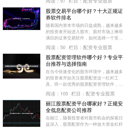
阅读：
97
栏目：
配资专业股票
投资者....
股票交易平台哪个好？十大正规证
券软件排名
随着国内资本市场的日益成熟，越来越多
的投资者开始进入股市。面对市场上琳琅
满目的证券交易软件，如何选择一个安
全、正规且功能强大的平台，成为投资者
阅读：
50
栏目：
配资专业股票
首要考虑的问题。本....
股票配资管理软件哪个好？专业平
台推荐与选择指南
在当今快速变化的股市环境中，越来越多
的投资者开始关注股票配资这一杠杆工
具。而一款优秀的股票配资管理软件，不
仅能帮助投资者高效管理资金实盘配资平
阅读：
105
栏目：
配资专业股票
台app，还能提供....
丽江股票配资平台哪家好？正规安
全低息配资公司推荐
在丽江，随着投资者对股市机会的探索日
益深入，股票配资作为一种放大资金杠杆