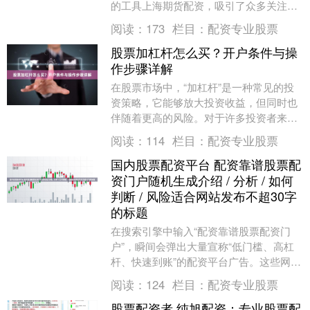
的工具上海期货配资，吸引了众多关注。
然而，面对市场上琳琅满目的配资平台，
阅读：
173
栏目：
配资专业股票
许多投资者不禁困....
股票加杠杆怎么买？开户条件与操
作步骤详解
在股票市场中，“加杠杆”是一种常见的投
资策略，它能够放大投资收益，但同时也
伴随着更高的风险。对于许多投资者来
说，了解如何通过杠杆交易来买卖股票，
阅读：
114
栏目：
配资专业股票
以及相关的开户条....
国内股票配资平台 配资靠谱股票配
资门户随机生成介绍 / 分析 / 如何
判断 / 风险适合网站发布不超30字
的标题
在搜索引擎中输入“配资靠谱股票配资门
户”，瞬间会弹出大量宣称“低门槛、高杠
杆、快速到账”的配资平台广告。这些网站
往往设计精美，承诺“十倍杠杆”、“穿仓免
阅读：
124
栏目：
配资专业股票
责”，甚....
股票配资者 纯旭配资：专业股票配