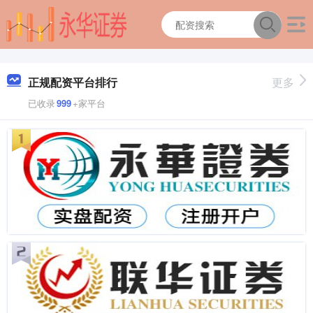
正规配资平台排行
更多
已收录
999
+家平台