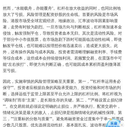
然而，“水能载舟，亦能覆舟”。杠杆在放大收益的同时，也同比例地
放大了亏损。风险管理是配资炒股的生命线。首要的风险是市场风
险。港股市场受全球宏观经济、地缘政治、汇率波动等因素影响显
著，走势有时较为剧烈。一旦市场方向与判断相反，杠杆将加速本金
侵蚀，触发强制平仓，导致投资者血本无归。其次是流动性风险。对
于部分中小市值股票，在市场急剧下跌时可能面临流动性枯竭，即使
触发平仓线，也可能难以按理想价格迅速卖出，造成更大损失。此
外，还有操作风险与成本风险。投资者需清晰理解融资利率、手续费
等综合成本，这些成本会持续侵蚀利润。若频繁交易，在震荡市中可
能“左右挨打”，即便方向判断正确，也可能因成本累积而盈利微薄甚
至亏损。
因此，实施审慎的风险管理策略至关重要。第一，**杠杆率运用务必
保守**。投资者应根据自身的风险承受能力、投资经验和对市场的判
断，选择远低于监管上限甚至平台允许上限的杠杆比例。将杠杆视为
“调味剂”而非“主菜”，是长期生存的关键。第二，**严格设置止损纪律
**。在交易前就必须设定明确的止损位，并严格执行。配资交易中，
情绪化决策是最大的敌人，止损纪律是抵御情绪化的机械性保障。第
三，**注重标的分散与质量**。避免将融资资金过度集中于单一股票或
少数几只股票。优先选择流动性好、基本面扎实、波动率相对较低的