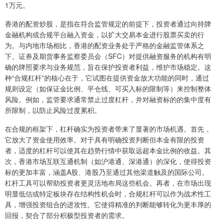
1万元。
香港的配资炒股，是指在符合监管规定的前提下，投资者通过向持牌
金融机构或合规平台融入资金，以扩大交易本金进行股票买卖的行
为。与内地市场相比，香港的配资业务处于严格的金融监管体系之
下。证券及期货事务监察委员会（SFC）对提供融资服务的机构有明
确的牌照要求与业务规范，旨在保护投资者利益，维护市场稳定。这
种“合规杠杆”的核心在于，它试图在提供资金放大功能的同时，通过
规则设定（如保证金比例、平仓线、可买入标的限制等）来控制整体
风险。例如，监管要求通常禁止过度杠杆，并对融资标的的集中度有
所限制，以防止风险过度累积。
在合规的框架下，杠杆确实为投资者带来了显著的市场机遇。首先，
它放大了资金使用效率。对于具有明确投资判断但本金有限的投资
者，适度的杠杆可以使其在趋势行情中获取远超本金比例的收益。其
次，香港市场互联互通机制（如沪港通、深港通）的深化，使得投资
标的更加丰富，涵盖A股、港股乃至通过其他渠道触及的国际公司。
杠杆工具可以帮助投资者更灵活地布局这些机会。再者，在市场出现
明显低估或特定板块存在结构性机会时，合规杠杆可以作为战术性工
具，增强投资组合的进攻性。它使得精准的判断能够转化为更丰厚的
回报，契合了部分积极型投资者的需求。