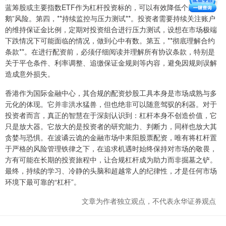
蓝筹股或主要指数ETF作为杠杆投资标的，可以有效降低个股“黑天
鹅”风险。第四，**持续监控与压力测试**。投资者需要持续关注账户
的维持保证金比例，定期对投资组合进行压力测试，设想在市场极端
下跌情况下可能面临的情况，做到心中有数。第五，**彻底理解合约
条款**。在进行配资前，必须仔细阅读并理解所有协议条款，特别是
关于平仓条件、利率调整、追缴保证金规则等内容，避免因规则误解
造成意外损失。
香港作为国际金融中心，其合规的配资炒股工具本身是市场成熟与多
元化的体现。它并非洪水猛兽，但也绝非可以随意驾驭的利器。对于
投资者而言，真正的智慧在于深刻认识到：杠杆本身不创造价值，它
只是放大器。它放大的是投资者的研究能力、判断力，同样也放大其
贪婪与恐惧。在波谲云诡的金融市场中耒阳股票配资，唯有将杠杆置
于严格的风险管理铁律之下，在追求机遇时始终保持对市场的敬畏，
方有可能在长期的投资旅程中，让合规杠杆成为助力而非掘墓之铲。
最终，持续的学习、冷静的头脑和超越常人的纪律性，才是任何市场
环境下最可靠的“杠杆”。
文章为作者独立观点，不代表永华证券观点